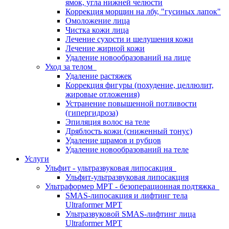
ямок, угла нижней челюсти
Коррекция морщин на лбу, "гусиных лапок"
Омоложение лица
Чистка кожи лица
Лечение сухости и шелушения кожи
Лечение жирной кожи
Удаление новообразований на лице
Уход за телом
Удаление растяжек
Коррекция фигуры (похудение, целлюлит,
жировые отложения)
Устранение повышенной потливости
(гипергидроза)
Эпиляция волос на теле
Дряблость кожи (сниженный тонус)
Удаление шрамов и рубцов
Удаление новообразований на теле
Услуги
Ульфит - ультразвуковая липосакция
Ульфит-ультразвуковая липосакция
Ультраформер МРТ - безоперационная подтяжка
SMAS-липосакция и лифтинг тела
Ultraformer MPT
Ультразвуковой SMAS-лифтинг лица
Ultraformer МРТ