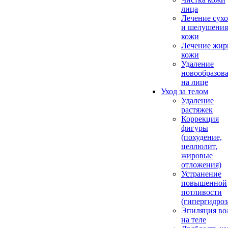
лица
Лечение сухо
и шелушения
кожи
Лечение жир
кожи
Удаление
новообразов
на лице
Уход за телом
Удаление
растяжек
Коррекция
фигуры
(похудение,
целлюлит,
жировые
отложения)
Устранение
повышенной
потливости
(гипергидроз
Эпиляция во
на теле