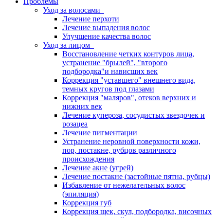
Проблемы
Уход за волосами
Лечение перхоти
Лечение выпадения волос
Улучшение качества волос
Уход за лицом
Восстановление четких контуров лица,
устранение "брылей", "второго
подбородка"и нависших век
Коррекция "уставшего" внешнего вида,
темных кругов под глазами
Коррекция "маляров", отеков верхних и
нижних век
Лечение купероза, сосудистых звездочек и
розацеа
Лечение пигментации
Устранение неровной поверхности кожи,
пор, постакне, рубцов различного
происхождения
Лечение акне (угрей)
Лечение постакне (застойные пятна, рубцы)
Избавление от нежелательных волос
(эпиляция)
Коррекция губ
Коррекция щек, скул, подбородка, височных