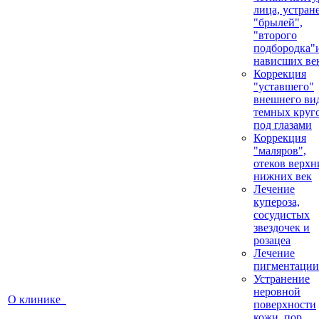
лица, устран
"брылей",
"второго
подбородка"
нависших ве
Коррекция
"уставшего"
внешнего вид
темных круг
под глазами
Коррекция
"маляров",
отеков верхн
нижних век
Лечение
купероза,
сосудистых
звездочек и
розацеа
Лечение
пигментации
Устранение
неровной
О клинике
поверхности
кожи, пор,