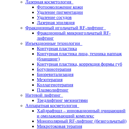
Лазерная косметология
Фотоомоложение кожи
Удаление пигментации
Удаление сосудов
Лазерная эпиляция
Фракционный игольчатый RF-лифтинг
Фракционный микроигольчатый RF-
лифтинг
Инъекционные технологии
Контурная пластика
Контурная пластика лица, техника наппаж
(бланшинг)
Контурная пластика, коррекция формы губ
Ботулинотерапия
Биоревитализация
Мезотерапия
Коллагенотерапия
Плазмолифтинг
Нитевой лифтинг
Тредлифтинг мезонитями
Аппаратная косметология
Хайдрафэшл – инновационный очищающий
и омолаживающий комплекс
Монополярный RF-лифтинг (безигольчатый)
Микротоковая терапия