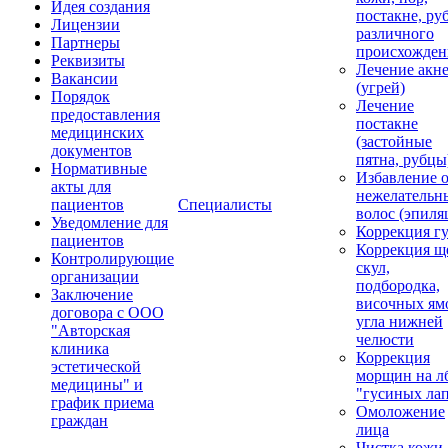
Идея создания
постакне, ру
Лицензии
различного
Партнеры
происхожден
Реквизиты
Лечение акн
Вакансии
(угрей)
Порядок
Лечение
предоставления
постакне
медицинских
(застойные
документов
пятна, рубцы
Нормативные
Избавление 
акты для
нежелательн
пациентов
Специалисты
волос (эпиля
Уведомление для
Коррекция г
пациентов
Коррекция щ
Контролирующие
скул,
организации
подбородка,
Заключение
височных ям
договора с ООО
угла нижней
"Авторская
челюсти
клиника
Коррекция
эстетической
морщин на лб
медицины" и
"гусиных ла
график приема
Омоложение
граждан
лица
Чистка кожи