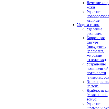
Лечение жир
кожи
Удаление
новообразов
на лице
Уход за телом
Удаление
растяжек
Коррекция
фигуры
(похудение,
целлюлит,
жировые
отложения)
Устранение
повышенной
потливости
(гипергидроз
Эпиляция во
на теле
Дряблость к
(сниженный
тонус)
Удаление
шрамов и ру