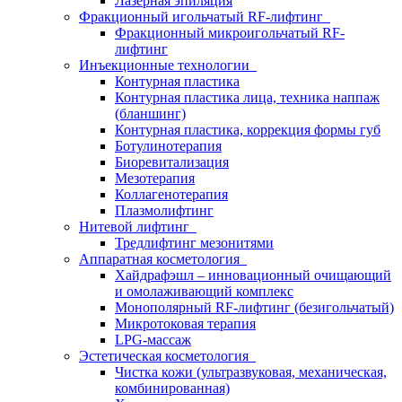
Лазерная эпиляция
Фракционный игольчатый RF-лифтинг
Фракционный микроигольчатый RF-
лифтинг
Инъекционные технологии
Контурная пластика
Контурная пластика лица, техника наппаж
(бланшинг)
Контурная пластика, коррекция формы губ
Ботулинотерапия
Биоревитализация
Мезотерапия
Коллагенотерапия
Плазмолифтинг
Нитевой лифтинг
Тредлифтинг мезонитями
Аппаратная косметология
Хайдрафэшл – инновационный очищающий
и омолаживающий комплекс
Монополярный RF-лифтинг (безигольчатый)
Микротоковая терапия
LPG-массаж
Эстетическая косметология
Чистка кожи (ультразвуковая, механическая,
комбинированная)