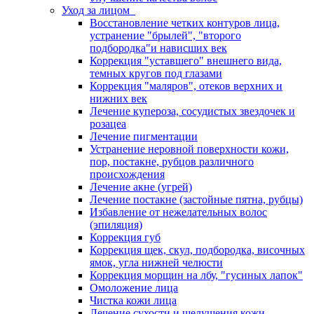
Уход за лицом
Восстановление четких контуров лица,
устранение "брылей", "второго
подбородка"и нависших век
Коррекция "уставшего" внешнего вида,
темных кругов под глазами
Коррекция "маляров", отеков верхних и
нижних век
Лечение купероза, сосудистых звездочек и
розацеа
Лечение пигментации
Устранение неровной поверхности кожи,
пор, постакне, рубцов различного
происхождения
Лечение акне (угрей)
Лечение постакне (застойные пятна, рубцы)
Избавление от нежелательных волос
(эпиляция)
Коррекция губ
Коррекция щек, скул, подбородка, височных
ямок, угла нижней челюсти
Коррекция морщин на лбу, "гусиных лапок"
Омоложение лица
Чистка кожи лица
Лечение сухости и шелушения кожи