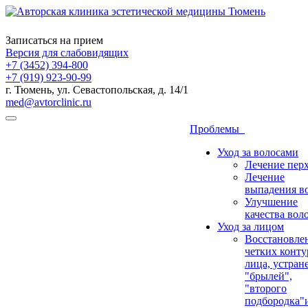
Записаться на прием
Версия для слабовидящих
+7 (3452) 394-800
+7 (919) 923-90-99
г. Тюмень, ул. Севастопольская, д. 14/1
med@avtorclinic.ru
Проблемы
Уход за волосами
Лечение пер
Лечение
выпадения в
Улучшение
качества вол
Уход за лицом
Восстановле
четких конту
лица, устран
"брылей",
"второго
подбородка"