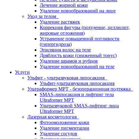
Лечение жирной кожи
Удаление новообразований на лице
Уход за телом
Удаление растяжек
Коррекция фигуры (похудение, целлюлит,
жировые отложения)
Устранение повышенной потливости
(гипергидроза)
Эпиляция волос на теле
Дряблость кожи (сниженный тонус)
Удаление шрамов и рубцов
Удаление новообразований на теле
Услуги
Ульфит - ультразвуковая липосакция
Ульфит-ультразвуковая липосакция
Ультраформер МРТ - безоперационная подтяжка
SMAS-липосакция и лифтинг тела
Ultraformer MPT
Ультразвуковой SMAS-лифтинг лица
Ultraformer МРТ
Лазерная косметология
Фотоомоложение кожи
Удаление пигментации
Удаление сосудов