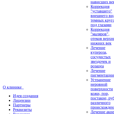
нависших ве
Коррекция
"уставшего"
внешнего вид
темных круг
под глазами
Коррекция
"маляров",
отеков верхн
нижних век
Лечение
купероза,
сосудистых
звездочек и
розацеа
Лечение
пигментации
Устранение
неровной
О клинике
поверхности
кожи, пор,
Идея создания
постакне, ру
Лицензии
различного
Партнеры
происхожден
Реквизиты
Лечение акн