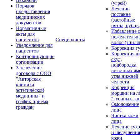
Вакансии
(угрей)
Порядок
Лечение
предоставления
постакне
медицинских
(застойные
документов
пятна, рубцы
Нормативные
Избавление 
акты для
нежелательн
пациентов
Специалисты
волос (эпиля
Уведомление для
Коррекция г
пациентов
Коррекция щ
Контролирующие
скул,
организации
подбородка,
Заключение
височных ям
договора с ООО
угла нижней
"Авторская
челюсти
клиника
Коррекция
эстетической
морщин на лб
медицины" и
"гусиных ла
график приема
Омоложение
граждан
лица
Чистка кожи
лица
Лечение сухо
и шелушения
кожи