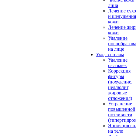
лица
Лечение сухо
и шелушения
кожи
Лечение жир
кожи
Удаление
новообразов
на лице
Уход за телом
Удаление
растяжек
Коррекция
фигуры
(похудение,
целлюлит,
жировые
отложения)
Устранение
повышенной
потливости
(гипергидроз
Эпиляция во
на теле