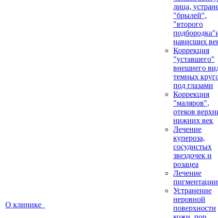
лица, устран
"брылей",
"второго
подбородка"
нависших ве
Коррекция
"уставшего"
внешнего вид
темных круг
под глазами
Коррекция
"маляров",
отеков верхн
нижних век
Лечение
купероза,
сосудистых
звездочек и
розацеа
Лечение
пигментации
Устранение
неровной
О клинике
поверхности
кожи, пор,