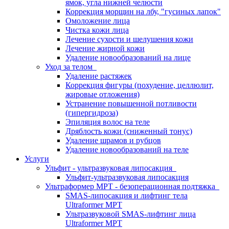
ямок, угла нижней челюсти
Коррекция морщин на лбу, "гусиных лапок"
Омоложение лица
Чистка кожи лица
Лечение сухости и шелушения кожи
Лечение жирной кожи
Удаление новообразований на лице
Уход за телом
Удаление растяжек
Коррекция фигуры (похудение, целлюлит,
жировые отложения)
Устранение повышенной потливости
(гипергидроза)
Эпиляция волос на теле
Дряблость кожи (сниженный тонус)
Удаление шрамов и рубцов
Удаление новообразований на теле
Услуги
Ульфит - ультразвуковая липосакция
Ульфит-ультразвуковая липосакция
Ультраформер МРТ - безоперационная подтяжка
SMAS-липосакция и лифтинг тела
Ultraformer MPT
Ультразвуковой SMAS-лифтинг лица
Ultraformer МРТ