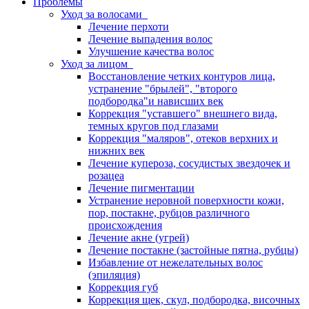
Проблемы
Уход за волосами
Лечение перхоти
Лечение выпадения волос
Улучшение качества волос
Уход за лицом
Восстановление четких контуров лица,
устранение "брылей", "второго
подбородка"и нависших век
Коррекция "уставшего" внешнего вида,
темных кругов под глазами
Коррекция "маляров", отеков верхних и
нижних век
Лечение купероза, сосудистых звездочек и
розацеа
Лечение пигментации
Устранение неровной поверхности кожи,
пор, постакне, рубцов различного
происхождения
Лечение акне (угрей)
Лечение постакне (застойные пятна, рубцы)
Избавление от нежелательных волос
(эпиляция)
Коррекция губ
Коррекция щек, скул, подбородка, височных