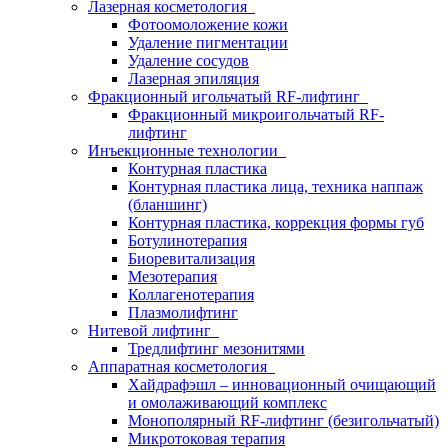
Лазерная косметология
Фотоомоложение кожи
Удаление пигментации
Удаление сосудов
Лазерная эпиляция
Фракционный игольчатый RF-лифтинг
Фракционный микроигольчатый RF-
лифтинг
Инъекционные технологии
Контурная пластика
Контурная пластика лица, техника наппаж
(бланшинг)
Контурная пластика, коррекция формы губ
Ботулинотерапия
Биоревитализация
Мезотерапия
Коллагенотерапия
Плазмолифтинг
Нитевой лифтинг
Тредлифтинг мезонитями
Аппаратная косметология
Хайдрафэшл – инновационный очищающий
и омолаживающий комплекс
Монополярный RF-лифтинг (безигольчатый)
Микротоковая терапия