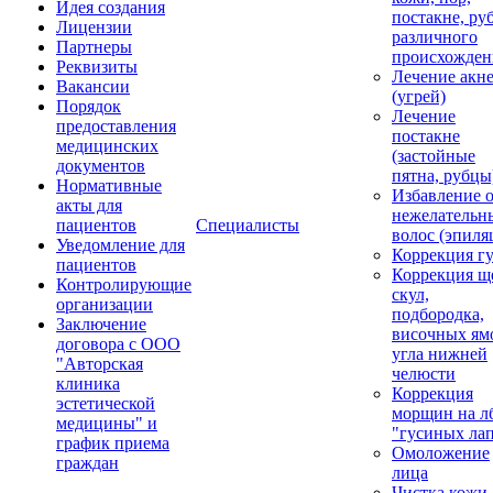
Идея создания
постакне, ру
Лицензии
различного
Партнеры
происхожден
Реквизиты
Лечение акн
Вакансии
(угрей)
Порядок
Лечение
предоставления
постакне
медицинских
(застойные
документов
пятна, рубцы
Нормативные
Избавление 
акты для
нежелательн
пациентов
Специалисты
волос (эпиля
Уведомление для
Коррекция г
пациентов
Коррекция щ
Контролирующие
скул,
организации
подбородка,
Заключение
височных ям
договора с ООО
угла нижней
"Авторская
челюсти
клиника
Коррекция
эстетической
морщин на лб
медицины" и
"гусиных ла
график приема
Омоложение
граждан
лица
Чистка кожи