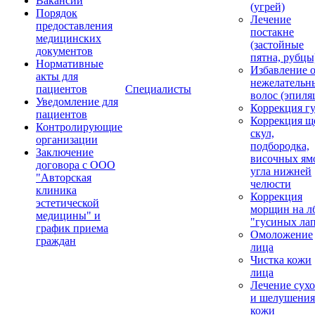
Вакансии
(угрей)
Порядок
Лечение
предоставления
постакне
медицинских
(застойные
документов
пятна, рубцы
Нормативные
Избавление 
акты для
нежелательн
пациентов
Специалисты
волос (эпиля
Уведомление для
Коррекция г
пациентов
Коррекция щ
Контролирующие
скул,
организации
подбородка,
Заключение
височных ям
договора с ООО
угла нижней
"Авторская
челюсти
клиника
Коррекция
эстетической
морщин на лб
медицины" и
"гусиных ла
график приема
Омоложение
граждан
лица
Чистка кожи
лица
Лечение сухо
и шелушения
кожи