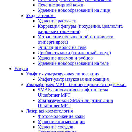
Лечение жирной кожи
Удаление новообразований на лице
Уход за телом
Удаление растяжек
Коррекция фигуры (похудение, целлюлит,
жировые отложения)
Устранение повышенной потливости
(гипергидроза)
Эпиляция волос на теле
Дряблость кожи (сниженный тонус)
Удаление шрамов и рубцов
Удаление новообразований на теле
Услуги
Ульфит - ультразвуковая липосакция
Ульфит-ультразвуковая липосакция
Ультраформер МРТ - безоперационная подтяжка
SMAS-липосакция и лифтинг тела
Ultraformer MPT
Ультразвуковой SMAS-лифтинг лица
Ultraformer МРТ
Лазерная косметология
Фотоомоложение кожи
Удаление пигментации
Удаление сосудов