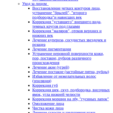
Уход за лицом
Восстановление четких контуров лица,
устранение "брылей", "второго
подбородка"и нависших век
Коррекция "уставшего" внешнего вида,
темных кругов под глазами
Коррекция "маляров", отеков верхних и
нижних век
Лечение купероза, сосудистых звездочек и
розацеа
Лечение пигментации
Устранение неровной поверхности кожи,
пор, постакне, рубцов различного
происхождения
Лечение акне (угрей)
Лечение постакне (застойные пятна, рубцы)
Избавление от нежелательных волос
(эпиляция)
Коррекция губ
Коррекция щек, скул, подбородка, височных
ямок, угла нижней челюсти
Коррекция морщин на лбу, "гусиных лапок"
Омоложение лица
Чистка кожи лица
Лечение сухости и шелушения кожи