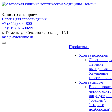
Записаться на прием
Версия для слабовидящих
+7 (3452) 394-800
+7 (919) 923-90-99
г. Тюмень, ул. Севастопольская, д. 14/1
med@avtorclinic.ru
Проблемы
Уход за волосами
Лечение пер
Лечение
выпадения в
Улучшение
качества вол
Уход за лицом
Восстановле
четких конту
лица, устран
"брылей",
"второго
подбородка"