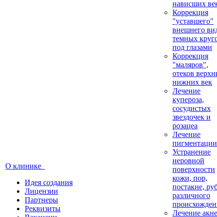
нависших ве
Коррекция
"уставшего"
внешнего вид
темных круг
под глазами
Коррекция
"маляров",
отеков верхн
нижних век
Лечение
купероза,
сосудистых
звездочек и
розацеа
Лечение
пигментации
Устранение
неровной
О клинике
поверхности
кожи, пор,
Идея создания
постакне, ру
Лицензии
различного
Партнеры
происхожден
Реквизиты
Лечение акн